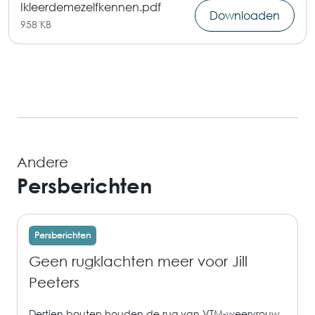
Ikleerdemezelfkennen.pdf
Downloaden
958 KB
Andere
Persberichten
Persberichten
Geen rugklachten meer voor Jill
Peeters
Dertien bouten houden de rug van VTM-weervrouw