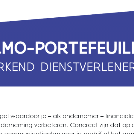
gel waardoor je – als ondernemer – financiële
onderneming verbeteren. Concreet zijn dat opl
n communicatieplan voor je bedrijf of het aa