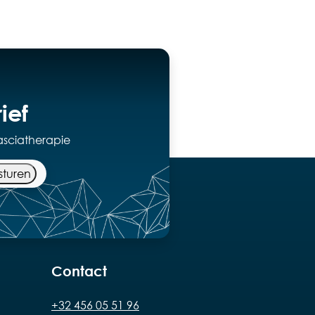
ief
asciatherapie
sturen
Contact
+32 456 05 51 96