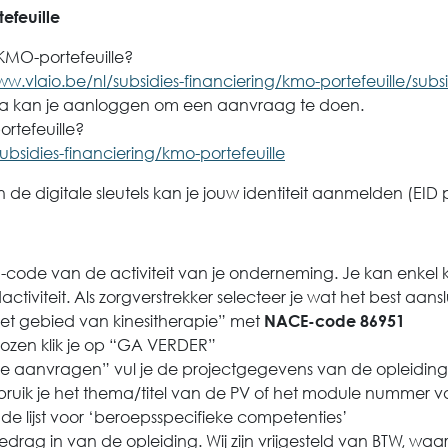
efeuille
 KMO-portefeuille?
ww.vlaio.be/nl/subsidies-financiering/kmo-portefeuille/sub
rna kan je aanloggen om een aanvraag te doen.
rtefeuille?
ubsidies-financiering/kmo-portefeuille
n de digitale sleutels kan je jouw identiteit aanmelden (EID 
E-code van de activiteit van je onderneming. Je kan enkel 
tiviteit. Als zorgverstrekker selecteer je wat het best aanslu
p het gebied van kinesitherapie” met
NACE-code 86951
ozen klik je op “GA VERDER”
die aanvragen” vul je de projectgegevens van de opleiding 
ebruik je het thema/titel van de PV of het module nummer v
in de lijst voor ‘beroepsspecifieke competenties’
 bedrag in van de opleiding. Wij zijn vrijgesteld van BTW, waa