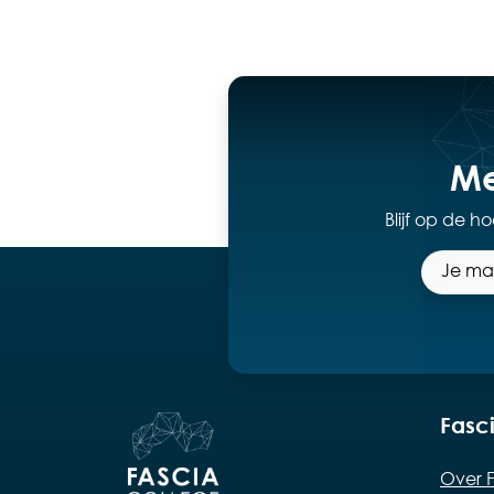
Me
Blijf op de 
Fasc
Over F