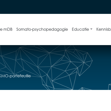
ie mDB
Somato-psychopedagogie
Educatie
Kennis
KMO-portefeuille