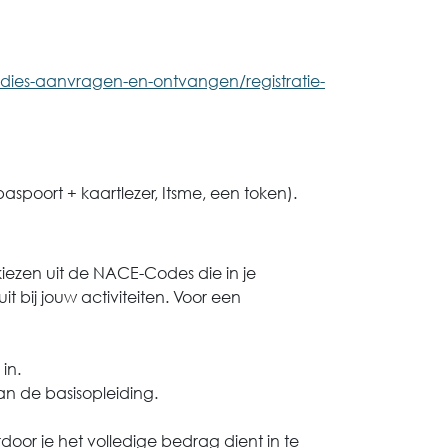
sidies-aanvragen-en-ontvangen/registratie-
paspoort + kaartlezer, Itsme, een token).
kiezen uit de NACE-Codes die in je
it bij jouw activiteiten. Voor een
in.
an de basisopleiding.
rdoor je het volledige bedrag dient in te