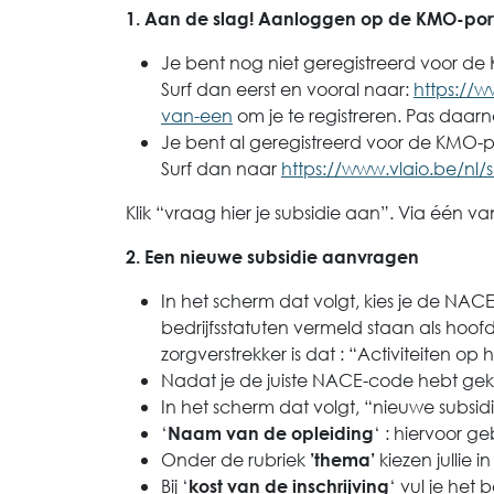
1. Aan de slag! Aanloggen op de KMO-port
Je bent nog niet geregistreerd voor de
Surf dan eerst en vooral naar:
https://w
van-een
om je te registreren. Pas daa
Je bent al geregistreerd voor de KMO-po
Surf dan naar
https://www.vlaio.be/nl/s
Klik “vraag hier je subsidie aan”. Via één va
2. Een nieuwe subsidie aanvragen
In het scherm dat volgt, kies je de NAC
bedrijfsstatuten vermeld staan als hoofdac
zorgverstrekker is dat : “Activiteiten o
Nadat je de juiste NACE-code hebt gek
In het scherm dat volgt, “nieuwe subsi
‘
‘ : hiervoor g
Naam van de opleiding
Onder de rubriek
kiezen jullie 
’thema’
Bij ‘
‘ vul je het
kost van de inschrijving