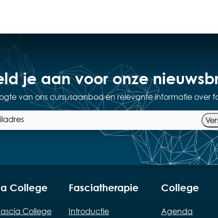
ld je aan voor onze nieuwsbr
hoogte van ons cursusaanbod en relevante informatie over f
Ver
ia College
Fasciatherapie
College
ascia College
Introductie
Agenda