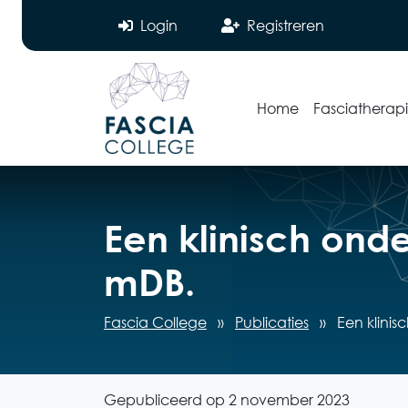
Login
Registreren
Home
Fasciatherap
Een klinisch onde
mDB.
Fascia College
»
Publicaties
»
Een klinis
Gepubliceerd op 2 november 2023