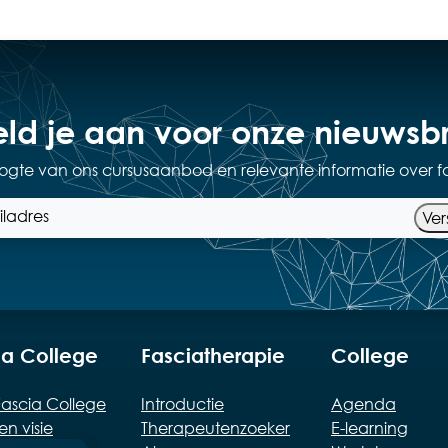
ld je aan voor onze nieuwsbr
hoogte van ons cursusaanbod en relevante informatie over f
Ver
ia College
Fasciatherapie
College
ascia College
Introductie
Agenda
en visie
Therapeutenzoeker
E-learning