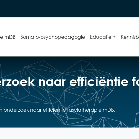
ie mDB
Somato-psychopedagogie
Educatie
Kennis
rzoek naar efficiëntie 
ch onderzoek naar efficiëntie fasciatherapie mDB.