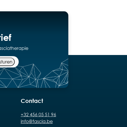
ief
asciatherapie
sturen
Contact
+32 456 05 51 96
info@fascia.be