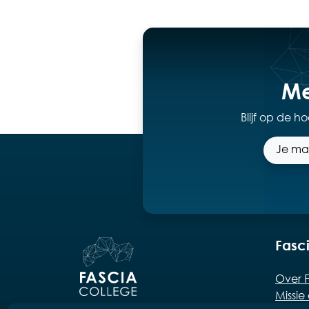
Me
Blijf op de 
Fasc
Over F
Missie 