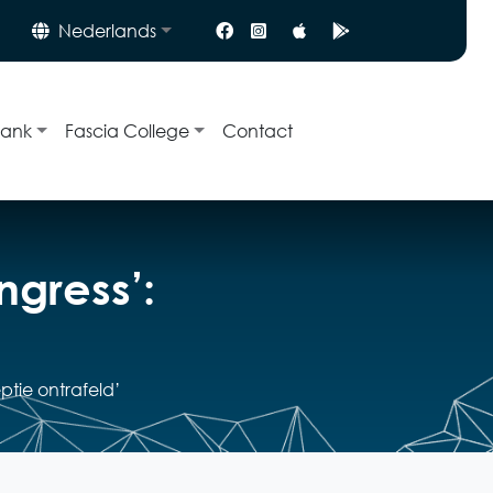
Nederlands
bank
Fascia College
Contact
ngress’:
ptie ontrafeld’