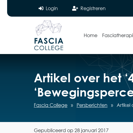
Login
Registreren
Home
Fasciatherap
Artikel over het 
‘Bewegingspercep
Fascia College
»
Persberichten
»
Artikel
Gepubliceerd op 28 januari 2017