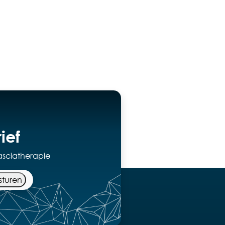
ief
asciatherapie
sturen