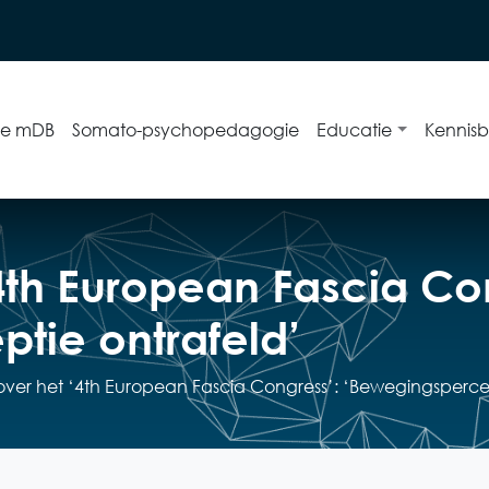
ie mDB
Somato-psychopedagogie
Educatie
Kennis
‘4th European Fascia Co
tie ontrafeld’
 over het ‘4th European Fascia Congress’: ‘Bewegingsperce