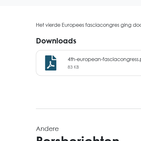
Het vierde Europees fasciacongres ging doo
Downloads
4th-european-fasciacongress.
83 KB
Andere
Persberichten