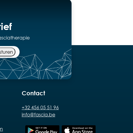
ief
asciatherapie
sturen
Contact
+32 456 05 51 96
info@fascia.be
en