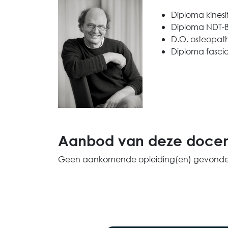
Diploma kinesi
Diploma NDT-B
D.O. osteopat
Diploma fasc
Aanbod van deze docen
Geen aankomende opleiding(en) gevonde