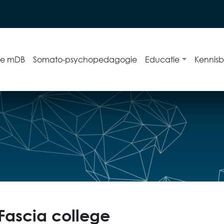
ie mDB
Somato-psychopedagogie
Educatie
Kennis
 Fascia college