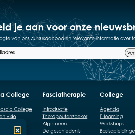
ld je aan voor onze nieuwsbr
hoogte van ons cursusaanbod en relevante informatie over f
Ver
ia College
Fasciatherapie
College
ascia College
Introductie
Agenda
en visie
Therapeutenzoeker
E-learning
ten
Algemeen
Workshops
rtefeuille
De geschiedenis
Basisopleiding