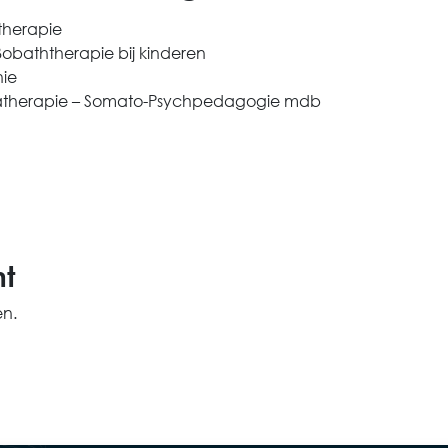
therapie
obaththerapie bij kinderen
hie
iatherapie – Somato-Psychpedagogie mdb
t
n.