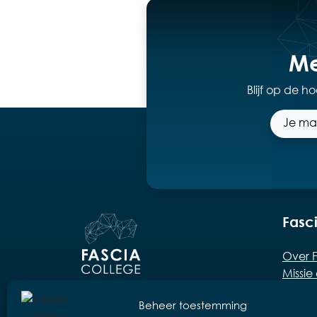
Me
Blijf op de 
Fasc
Over F
Missie 
Docen
Oude abdij Drongen
Beheer toestemming
KMO-po
Drongenplein 26b3