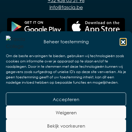
+32 456 05 51 96
info@fascia.be
Beheer toestemming
Om de beste ervaringen te bieden, gebruiken wij technologieën zoals
cookies om informatie over je apparaat op te slaan en/of te
raadplegen. Door in te stemmen met deze technologieën kunnen wij
gegevens zoals surfgedrag of unieke ID's op deze site verwerken. Als je
geen toestemming geeft of uw toestemming intrekt, kan dit een
nadelige invloed hebben op bepaalde functies en mogelijkheden.
Accepteren
Copyright © 2026 VZW ELB en associaties.
Design & realisatie:
Web & App Easy
Weigeren
Disclaimer
Privacyverklaring
Bekijk voorkeuren
Algemene voorwaarden