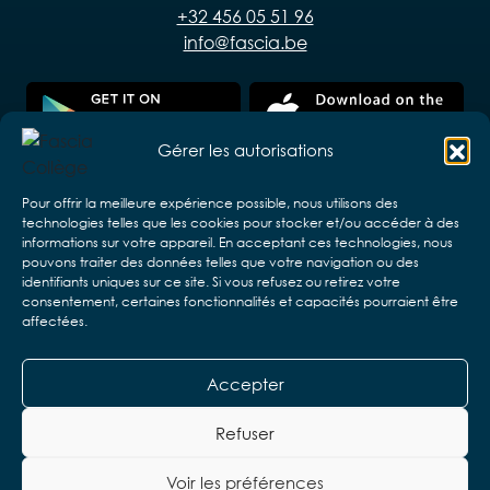
+32 456 05 51 96
info@fascia.be
Gérer les autorisations
Pour offrir la meilleure expérience possible, nous utilisons des
technologies telles que les cookies pour stocker et/ou accéder à des
informations sur votre appareil. En acceptant ces technologies, nous
pouvons traiter des données telles que votre navigation ou des
identifiants uniques sur ce site. Si vous refusez ou retirez votre
consentement, certaines fonctionnalités et capacités pourraient être
affectées.
Accepter
Copyright © 2026 VZW ELB en associaties.
Design & realisatie:
Web & App Easy
Refuser
Avis de non-responsabilité
Voir les préférences